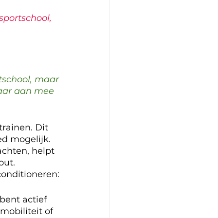
sportschool, 
tschool, maar 
daar aan mee 
rainen. Dit 
ed mogelijk.
chten, helpt 
ut. 
conditioneren:
bent actief 
obiliteit of 