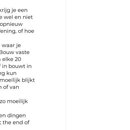
rijg je een 
e wel en niet 
 opnieuw 
ning, of hoe 
 waar je 
. Bouw vaste 
 elke 20 
 in bouwt in 
eg kun 
oeilijk blijkt 
 of van 
zo moeilijk 
een dingen 
t the end of 