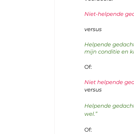
Niet-helpende geda
versus
Helpende gedachte
mijn conditie en k
Of:
Niet helpende geda
versus
Helpende gedachte
wel.”
Of: