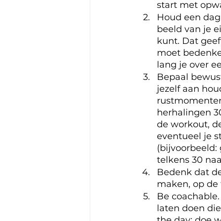
start met opwa
Houd een dagbo
beeld van je e
kunt. Dat gee
moet bedenken
lang je over 
Bepaal bewust 
jezelf aan hou
rustmomenten i
herhalingen 30
de workout, d
eventueel je s
(bijvoorbeeld:
telkens 30 naa
Bedenk dat de 
maken, op de t
Be coachable. 
laten doen die 
the day: doe w