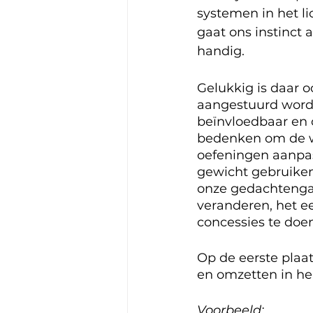
systemen in het li
gaat ons instinct 
handig. 
Gelukkig is daar 
aangestuurd wordt
beïnvloedbaar en o
bedenken om de wo
oefeningen aanpas
gewicht gebruiken,
onze gedachtengan
veranderen, het e
concessies te doe
Op de eerste plaa
en omzetten in he
Voorbeeld: 