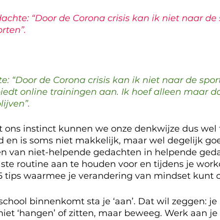
chte: “Door de Corona crisis kan ik niet naar de 
orten”.
: “Door de Corona crisis kan ik niet naar de spor
biedt online trainingen aan. Ik hoef alleen maar 
lijven”.
ot ons instinct kunnen we onze denkwijze dus wel t
jd en is soms niet makkelijk, maar wel degelijk go
n van niet-helpende gedachten in helpende geda
te routine aan te houden voor en tijdens je worko
 5 tips waarmee je verandering van mindset kunt 
tschool binnenkomt sta je ‘aan’. Dat wil zeggen: je 
niet ‘hangen’ of zitten, maar beweeg. Werk aan je m