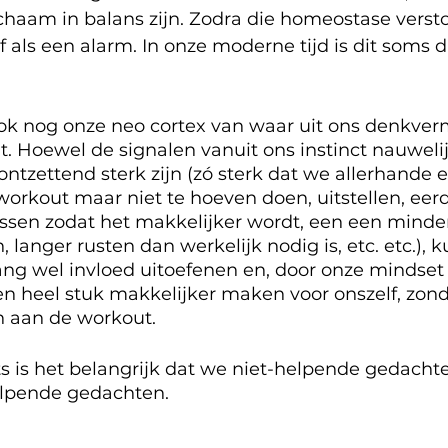
chaam in balans zijn. Zodra die homeostase verst
af als een alarm. In onze moderne tijd is dit soms 
ook nog onze neo cortex van waar uit ons denkve
. Hoewel de signalen vanuit ons instinct nauwelij
ntzettend sterk zijn (zó sterk dat we allerhande 
rkout maar niet te hoeven doen, uitstellen, eerd
sen zodat het makkelijker wordt, een een minde
 langer rusten dan werkelijk nodig is, etc. etc.),
g wel invloed uitoefenen en, door onze mindset 
en heel stuk makkelijker maken voor onszelf, zond
n aan de workout. 
ts is het belangrijk dat we niet-helpende gedach
lpende gedachten. 