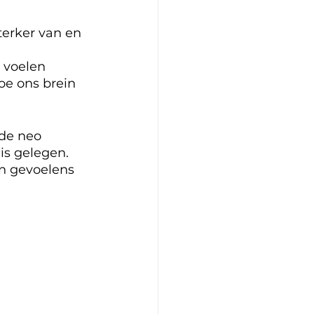
terker van en 
 voelen 
e ons brein 
 de neo 
is gelegen. 
n gevoelens 