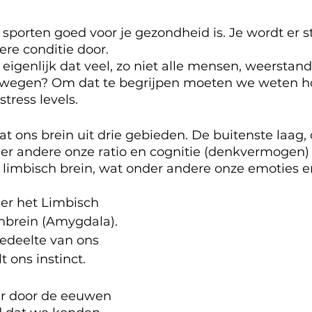
sporten goed voor je gezondheid is. Je wordt er s
tere conditie door. 
igenlijk dat veel, zo niet alle mensen, weerstand
ewegen? Om dat te begrijpen moeten we weten ho
tress levels.
t ons brein uit drie gebieden. De buitenste laag,
er andere onze ratio en cognitie (denkvermogen) 
s limbisch brein, wat onder andere onze emoties e
der het Limbisch 
enbrein (Amygdala). 
gedeelte van ons 
t ons instinct.
 er door de eeuwen 