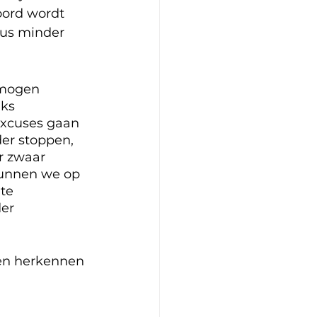
oord wordt 
dus minder 
rmogen 
ks 
excuses gaan 
er stoppen, 
r zwaar 
 kunnen we op 
te 
er 
ten herkennen 