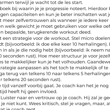
rmen terwijl je wacht tot de les start.
ek bij waarin je je progressie noteert. Hierdoor k
igen capaciteiten en kun je beter inschatten wat j
ft meer zelfvertrouwen als wanneer je iedere keer
 welk gewicht je moet gebruiken voor welke oefe
een bepaalde, terugkerende workout deed.
een strategie voor de workout. Stel micro doelen
dt (bijvoorbeeld: ik doe elke keer 10 herhalingen)
n als je die nodig hebt (bijvoorbeeld: ik neem na
 seconden rust). Hoe meer structuur je voor jezelf
es te makkelijker kun je het volhouden. Gaandew
trategie aanpassen als het toch te makkelijk of te m
 ga terug van telkens 10 naar telkens 5 herhalingen
r telkens 20 seconden rust).
tijd vanzelf voorbij gaat. Je coach kan het je nog 
ijd heeft hij geen invloed.
Luister naar en vertrouw op je coach. Hij zal je g
je niet kunt. Wees kritisch, stel je vragen, maar, a
at je coach zegt.