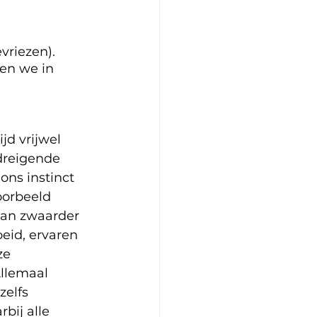
vriezen).
oen we in 
d vrijwel 
dreigende 
ons instinct 
oorbeeld 
aan zwaarder 
id, ervaren 
ze 
Allemaal 
zelfs 
bij alle 