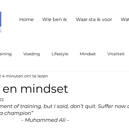
Home
Wie ben ik
Waar sta ik voor
Wat
aining
Voeding
Lifestyle
Mindset
Vitaliteit
2
4 minuten om te lezen
g en mindset
22
nt of training, but I said, don’t quit. Suffer now 
as a champion”
- Muhammed Ali -