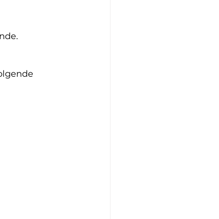
nde.
olgende 