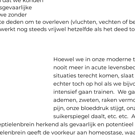
d dat we konden 
sgevaarlijke 
 we zonder 
te deden om te overleven (vluchten, vechten of be
 werkt nog steeds vrijwel hetzelfde als het deed t
Hoewel we in onze moderne tij
nooit meer in acute levensbe
situaties terecht komen, slaat 
echter toch op hol als we bijv
intensief gaan trainen.  We g
ademen, zweten, raken vermoe
pijn, onze bloeddruk stijgt, on
suikerspiegel daalt, etc. etc.  
eptielenbrein herkend als gevaarlijk en potentieel 
ielenbrein geeft de voorkeur aan homeostase, waar