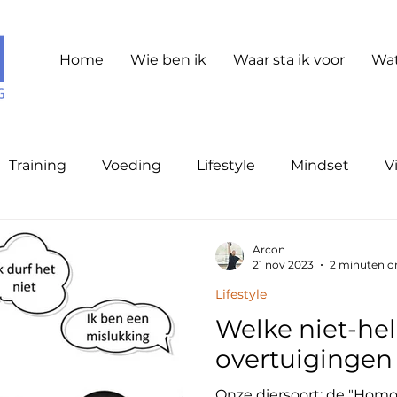
Home
Wie ben ik
Waar sta ik voor
Wat
Training
Voeding
Lifestyle
Mindset
Vi
Arcon
21 nov 2023
2 minuten o
Lifestyle
Welke niet-he
overtuigingen 
Onze diersoort; de "Homo