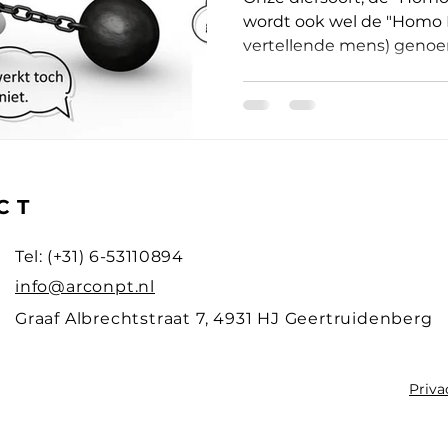
wordt ook wel de "Homo N
vertellende mens) genoemd
CT
Tel: (+31) 6-53110894
info@arconpt.nl
Graaf Albrechtstraat 7, 4931 HJ Geertruidenberg
Priva