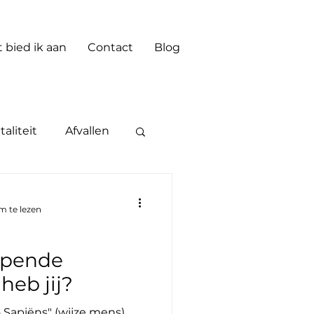
 bied ik aan
Contact
Blog
taliteit
Afvallen
m te lezen
lpende
heb jij?
 Sapiëns" (wijze mens)